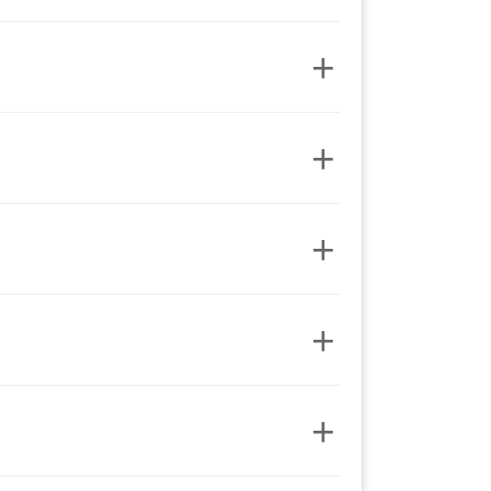
+
+
+
+
+