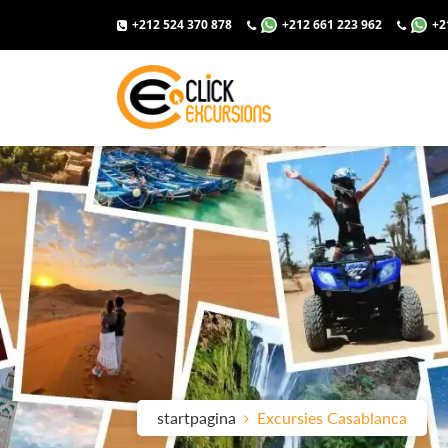
+212 524 370 878
+212 661 223 962
+2
startpagina
Excursies Casablanca