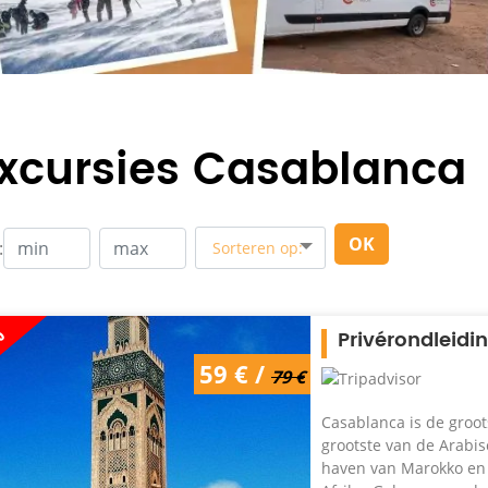
xcursies Casablanca
OK
:
Sorteren op:
%
Privérondleidi
59 € /
79 €
Casablanca is de groot
grootste van de Arabis
haven van Marokko en 