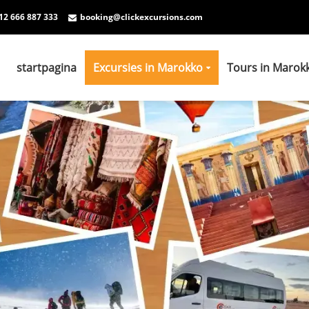
12 666 887 333
booking@clickexcursions.com
startpagina
Excursies in Marokko
Tours in Marok