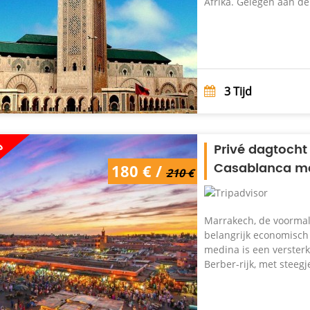
Afrika. Gelegen aan de
3
Tijd
%
Privé dagtocht
Casablanca me
180 € /
210 €
Marrakech, de voormali
belangrijk economisch
medina is een versterk
Berber-rijk, met steegj