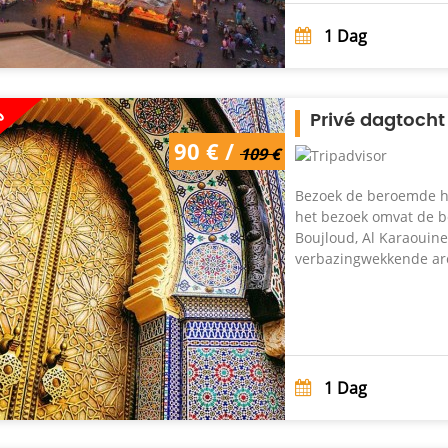
1
Dag
%
Privé dagtocht
90 € /
109 €
Bezoek de beroemde hi
het bezoek omvat de b
Boujloud, Al Karaouine
verbazingwekkende arc
1
Dag