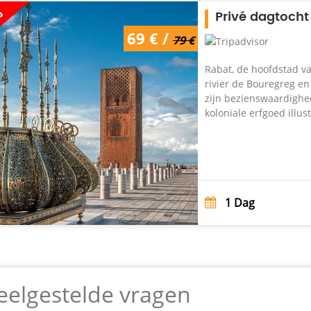
%
Privé dagtoch
69 € /
79 €
Rabat, de hoofdstad v
rivier de Bouregreg e
zijn bezienswaardighed
koloniale erfgoed illu
1
Dag
eelgestelde vragen