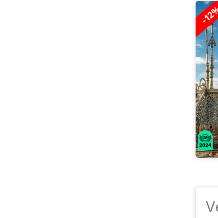
-12
V