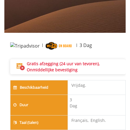
3
Dag
Gratis afzegging (24 uur van tevoren),
Onmiddellijke bevestiging
Vrijdag.
Beschikbaarheid
3
Duur
Dag
Français,
English.
Taal (talen)