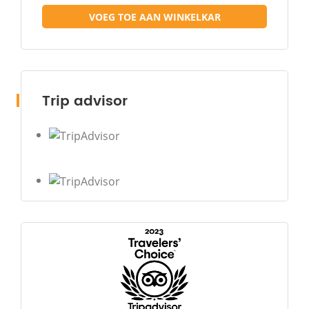
VOEG TOE AAN WINKELKAR
Na een vroege zonsopgang kameeltocht door de
duinen van Erg Chebbi, arriveer je bij de lodge van
de kampoperator voor ontbijt, douche en misschien
een snelle duik in het zwembad van de lodge als de
tijd het toelaat.
Trip advisor
Ontmoet je chauffeur en voertuig en rijd terug naar
Ouarzazate. Na wat vrije tijd voor de lunch, gaan we
in de middag verder naar Marrakech door het Hoge
Atlasgebergte.
Je budget gedeelde 3-daagse woestijntour eindigt
om ongeveer 20.00 uur in Marrakech.
------------------------------------------------------------------------------
-------------------------------------------------------------
Weet Voordat U Gaat:
Houd er rekening mee dat de bovenstaande