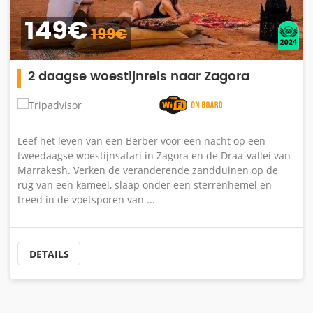
broek voor de kameelrit voor een comfortabele
149€
trektocht in de Erg Chebbi-duinen.
199€
Als je sandboarden wilt ervaren in de duinen
van Erg Chebbi, zijn er een paar zandplanken in
de lodge om mee te nemen naar het kamp.
2 daagse woestijnreis naar Zagora
Vraag er gewoon naar en indien beschikbaar,
krijgt u er een van 10 euro.
Leef het leven van een Berber voor een nacht op een
tweedaagse woestijnsafari in Zagora en de Draa-vallei van
Marrakesh. Verken de veranderende zandduinen op de
rug van een kameel, slaap onder een sterrenhemel en
treed in de voetsporen van ...
DETAILS