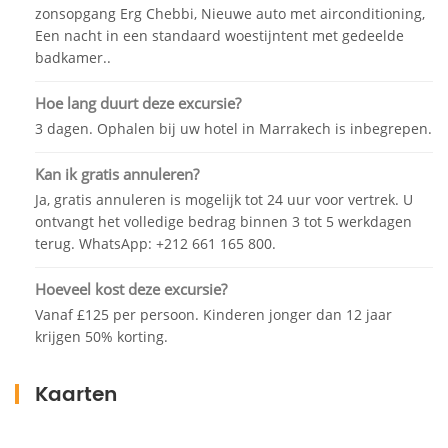
zonsopgang Erg Chebbi, Nieuwe auto met airconditioning,
een lokale gids wilt inhuren, zijn deze ter plaatse
Een nacht in een standaard woestijntent met gedeelde
beschikbaar.
badkamer..
Na een vrije lunch in een van de plaatselijke cafés,
Hoe lang duurt deze excursie?
gaat u verder naar de Dades-vallei langs Ouarzazate,
3 dagen. Ophalen bij uw hotel in Marrakech is inbegrepen.
Skoura Oasis, Klaa Mgouna, de hoofdstad van de
rozenvallei en beroemd om zijn ambachtelijke
Kan ik gratis annuleren?
distillatiefabrieken voor rozenwater.
Ja, gratis annuleren is mogelijk tot 24 uur voor vertrek. U
Bij aankomst in Boumalne Dades, volg je de Dades-
ontvangt het volledige bedrag binnen 3 tot 5 werkdagen
rivier over een kleine weg langs verschillende
terug. WhatsApp: +212 661 165 800.
versterkte Kasbahs aan de kant van de weg naar
Hoeveel kost deze excursie?
Dades Canyons. U komt laat in de middag aan bij uw
Vanaf £125 per persoon. Kinderen jonger dan 12 jaar
hotel.
krijgen 50% korting.
Diner en overnachting in uw Dades hotel.
Kaarten
Dag 2: Dades Vallei – Tinghir – Merzouga – Sahara
Woestijn: