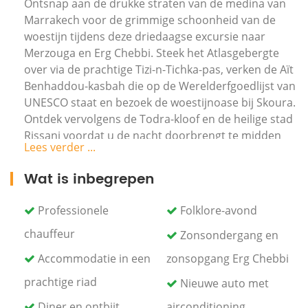
Ontsnap aan de drukke straten van de medina van
Marrakech voor de grimmige schoonheid van de
woestijn tijdens deze driedaagse excursie naar
Merzouga en Erg Chebbi. Steek het Atlasgebergte
over via de prachtige Tizi-n-Tichka-pas, verken de Aït
Benhaddou-kasbah die op de Werelderfgoedlijst van
UNESCO staat en bezoek de woestijnoase bij Skoura.
Ontdek vervolgens de Todra-kloof en de heilige stad
Rissani voordat u de nacht doorbrengt te midden
Lees verder ...
van de grimmige schoonheid van de Sahara-
woestijn. Deze 3-daagse excursie van 2 nachten
Wat is inbegrepen
omvat ook een chauffeur (die ook als gids fungeert),
2 overnachtingen (een in een woestijnkamp),
Professionele
Folklore-avond
kameeltocht, maaltijden volgens het reisschema,
chauffeur
vervoer heen en terug met airconditioning van jouw
Zonsondergang en
hotel.
Accommodatie in een
zonsopgang Erg Chebbi
Dag 1: Marrakech – Atlas Bergen – Kasbah Ait Ben Hadou
prachtige riad
Nieuwe auto met
– Dades Vallei:
Diner en ontbijt
airconditioning